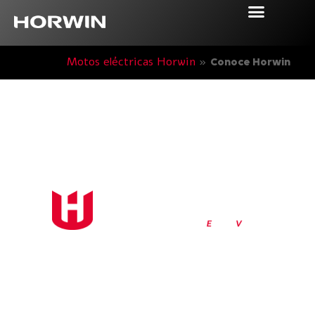
Motos eléctricas Horwin
»
Conoce Horwin
Comienza una nueva era
de la e-movilidad