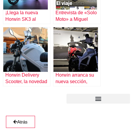
¡Llega la nueva
Entrevista de «Solo
Horwin SK3 al
Moto» a Miguel
mercado!
Ángel García,
director general del
grupo M-automoción
Horwin Delivery
Horwin arranca su
Scooter, la novedad
nueva sección,
de Horwin en el
Horwin Delivery
Automobile
Scooter
Atrás