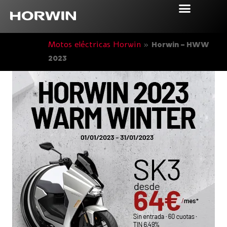
Motos eléctricas Horwin
»
Horwin – HWW
2023