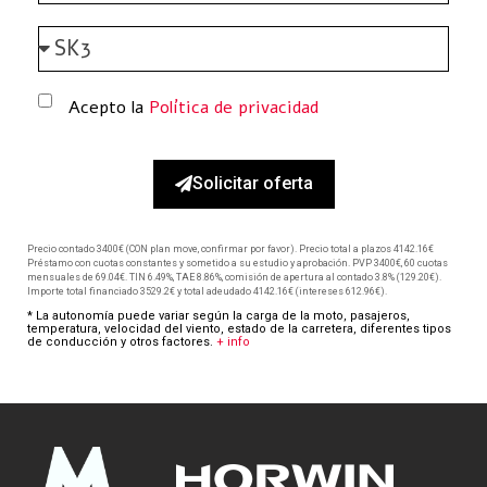
Acepto la
Política de privacidad
Solicitar oferta
Precio contado 3400€ (CON plan move, confirmar por favor). Precio total a plazos 4142.16€
Préstamo con cuotas constantes y sometido a su estudio y aprobación. PVP 3400€, 60 cuotas
mensuales de 69.04€. TIN 6.49%, TAE 8.86%, comisión de apertura al contado 3.8% (129.20€).
Importe total financiado 3529.2€ y total adeudado 4142.16€ (intereses 612.96€).
* La autonomía puede variar según la carga de la moto, pasajeros,
temperatura, velocidad del viento, estado de la carretera, diferentes tipos
de conducción y otros factores.
+ info