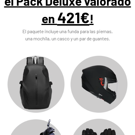
el Pack Deluxe valorado
421€
en
!
El paquete incluye una funda para las piernas,
una mochila, un casco y un par de guantes.