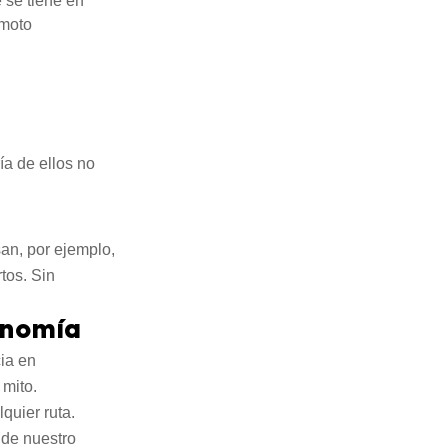
e se tiene en
 moto
ía de ellos no
an, por ejemplo,
tos. Sin
onomía
ia en
mito.
quier ruta.
 de nuestro