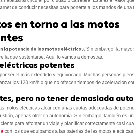
s habitual al circular por ciudad o carretera. Este es el valor qu
carnet de conducir necesitas para ponerte a los mandos de una
tos en torno a las motos
entes
s. Sin embargo, la mayor
n la potencia de las motos eléctrico
re la que sustentarse. Aquí lo vamos a demostrar.
 eléctricas potentes
 por ser el más extendido y equivocado. Muchas personas piens
anzar los 120 km/h o que no ofrecen tiempos de aceleración cor
ntes, pero no tener demasiada aut
las motos eléctricas alcancen unas cuotas adecuadas de potenc
stión, apenas ofrecen autonomía. Sin embargo, también es un 
iente para afrontar un viaje y planificar correctamente casi cual
da
con los que equipamos a las baterías de las motos eléctricas