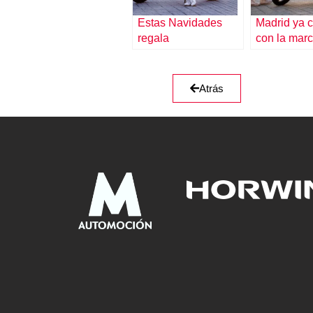
Estas Navidades
Madrid ya 
regala
con la mar
sostenibilidad:
motos eléct
Horwin
Atrás