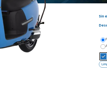
Sin 
Des
Lim