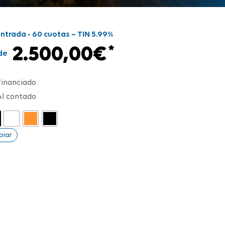
entrada - 60 cuotas – TIN 5.99%
2.500,00
€
*
de
Financiado
Al contado
piar