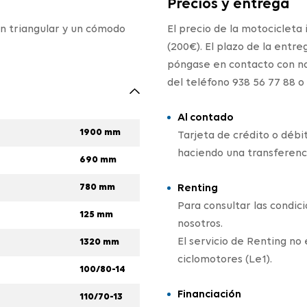
Precios y entrega
n triangular y un cómodo
El precio de la motocicleta 
(200€). El plazo de la entre
póngase en contacto con nos
del teléfono 938 56 77 88 
Al contado
1900 mm
Tarjeta de crédito o débi
haciendo una transferenc
690 mm
780 mm
Renting
Para consultar las condic
125 mm
nosotros.
El servicio de Renting no
1320 mm
ciclomotores (Le1).
100/80-14
Financiación
110/70-13