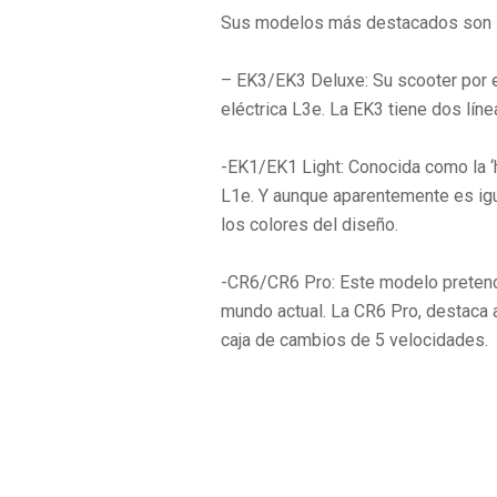
Sus modelos más destacados son l
– EK3/EK3 Deluxe: Su scooter por e
eléctrica L3e. La EK3 tiene dos lín
-EK1/EK1 Light: Conocida como la ‘
L1e. Y aunque aparentemente es igua
los colores del diseño.
-CR6/CR6 Pro: Este modelo pretende
mundo actual. La CR6 Pro, destaca 
caja de cambios de 5 velocidades.