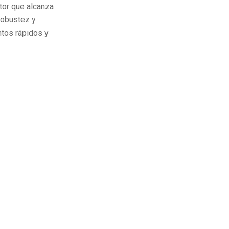
otor que alcanza
 robustez y
ntos rápidos y