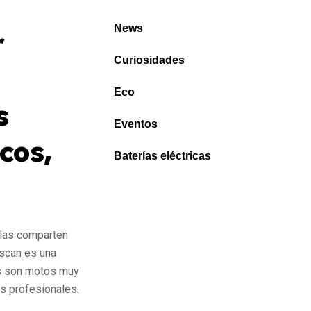
News
r
Curiosidades
Eco
s
Eventos
cos,
Baterías eléctricas
llas comparten
uscan es una
ás son motos muy
s profesionales.